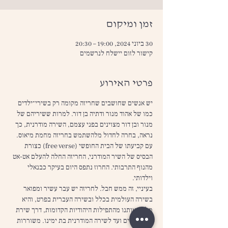
זמן ומיקום
30 ביוני 2024, 19:00 – 20:30
קישור לזום יישלח לנרשמים
פרטי האירוע
יש אנשים שחושבים שחריזה מקומה רק בשירי־ילדים 
כמו של אהוד מנור ודתיה בן דור. למרות ששיריהם של 
מנור ובן דור מצוינים בפני עצמם, השירה מודרנית, כך 
נראה, בחרה לחדול מלהשתמש בחריזה מחמת מיאוס. 
עם קביעתו של הבית החופשי (free verse) כצורת 
הבסיס של השיר המודרני, החריזה החלה להעלם אט-אט 
מהנוף התרבותי. החרוז נתפס היום בעיקר כבנאלי 
וילדותי.
בעיניי, זה ממש חבל. לחריזה יש עבר עשיר ומפואר 
בשירה העולמית בכלל ובשירה העברית בפרט, והיא 
מלווה אותנו מהתפילות היהודיות הקדומות, דרך שירת 
ימי הביניים ועד לשירה המודרנית בת ימינו. משוררות 