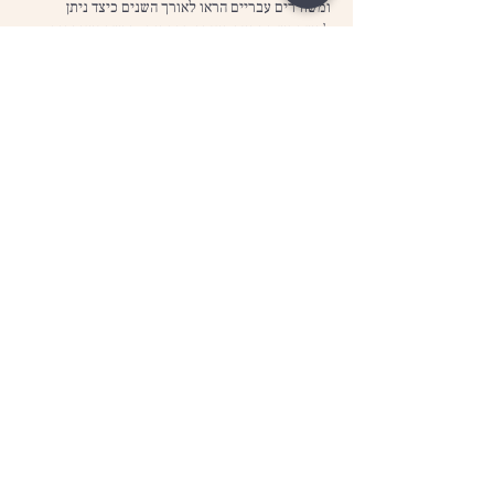
ומשוררים עבריים הראו לאורך השנים כיצד ניתן 
להשתמש בחריזה בצורה מסקרנת, חדשה ויצירתית 
על־ידי שימוש בשיטות חריזה ייחודיות ומעניינות.
החרוז מתחבר אלינו לחוויה האנושית הבסיסית ביותר. 
חרוז טוב משחרר דופמין במוח שלנו וגורם לנו לתחושת 
עונג. חריזה שכזו לא רק שאינה בנאלית, אלא היא יוצרת 
תחושה של הכרח, כאילו המילים החורזות נועדו להופיע 
במקום שבו הן מופיעות ואף מילה אחרת לא יכלה…
עוד
שיתוף
שגיא שדור
sagi.poetry@gmail.com