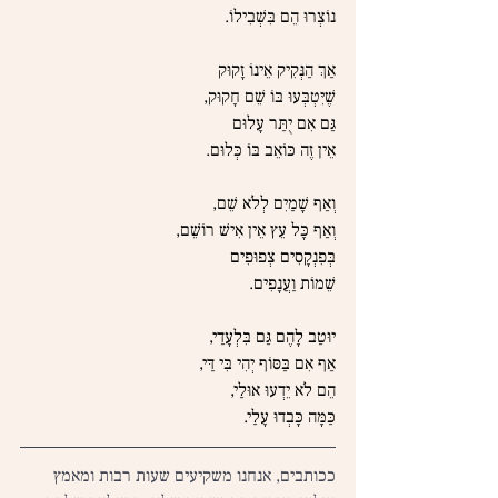
נוֹצְרוּ הֵם בִּשְׁבִילוֹ.
אַךְ הַנְּקִיק אֵינוֹ זָקוּק
שֶׁיִּטְבְּעוּ בּוֹ שֵׁם חָקוּק,
גַּם אִם יֻתַּר עָלוּם
אֵין זֶה כּוֹאֵב בּוֹ כְּלוּם.
וְאַף שָׁמַיִם לְלֹא שֵׁם,
וְאַף כָּל עֵץ אֵין אִישׁ רוֹשֵׁם,
בְּפִנְקָסִים צְפוּפִים
שֵׁמוֹת וַעֲנָפִים.
יוּטַב לָהֶם גַּם בִּלְעָדַי,
אַף אִם בַּסּוֹף יְהִי בִּי דַּי,
הֵם לֹא יֵדְעוּ אוּלַי,
כַּמָּה כָּבְדוּ עָלַי.
ככותבים, אנחנו משקיעים שעות רבות ומאמץ 