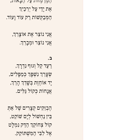
הַמְּרַמְּזוֹת עַל הַבָּאוֹת,
אֶת יָדַי עַל יְרֵכַיִךְ
הַמְּבַקְּשׁוֹת רַק עוֹד וָעוֹד.
אֲנִי נוֹצֵר אֶת אוֹצָרֵךְ,
אֲנִי נוֹצֵר וּמְבָרֵךְ.
ב.
רַעַד קַל וְגוּף נִדְרָךְ,
שְׂעָרֵךְ נִשְׁפָּךְ כְּמַפָּלִים,
יָד אוֹחֶזֶת בְּשָׁדֵךְ הָרַךְ,
אֲנָחוֹת כְּקוֹל גַּלִּים.
הֶבְזֵקִים קְצָרִים שֶׁל אַתְּ
בֵּין נַחְשׁוֹל לְיָם שׁוֹקֵט,
קוֹל צְחוֹקֵךְ הַדַּק נִמְלָט
אֶל לִבִּי הַמִּשְׁתּוֹקֵק.