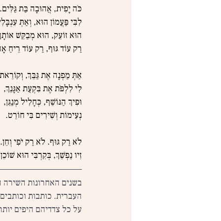
כֹּה יָפִית, אֲהוּבָה בַּת גַּלִּים.
לִבִּי פַּעֲמוֹן הוּא, וְאַתְּ עִנְבָּלִי
הוּא זוֹעֵק, הוּא מְבַקֵּשׁ אוֹתָך
רַק עוֹד גּוּף, רַק עוֹד רֵיחַ אָ
אַתְּ מַפְנָה אֶת גַּבֵּךְ, וְקוֹרֵאת
לִי לִלְפֹּת אֶת בִּקְעַת אַגָּנֵךְ,
וּפִיךְ הַנּוֹשֵׁף, כְּחָלִיל מְנַגֵּן,
נְעִימוֹת וְשִׁירִים בִּי חוֹרֵט.
לֹא רַק גּוּף. לֹא רַק יֹפִי וְחֵן.
זִיו נַפְשֵׁךְ, בְּקִרְבִּי הוּא שׁוֹכֵן.
בשנים האחרונות השירה ה
העברית. כותבות וכותבים 
על כל צדדיהם היפים יותר,