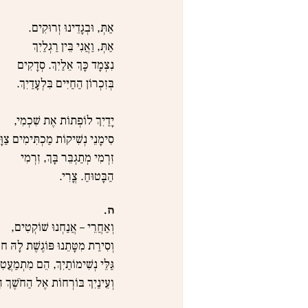
אַתְּ, וּבְגָדֵינוּ זְרוּקִים.
אַתְּ, וַאֲנִי בֵּין רַגְלַיִךְ
נִצְמָד כָּךְ אֵלַיִךְ. סְדָקִים
בְּזִכְרוֹן הַחַיִּים בִּלְעָדַיִךְ.
יָדַיִךְ לוֹפְתוֹת אֶת שִׁכְמִי,
סִימָנֵי נְשִׁיקוֹת מַכְתִּימִים צַוּ
זִרְמִי מְתַגְבֵּר בָּךְ, זִרְמִי
הַבָּטוּחַ. צֳרִי.
ה.
וְאַחֲרֵי – אֲנַחְנוּ שׁוֹקְטִים,
וְסִירַת מִטָּתֵנוּ פּוֹגֶשֶׁת לָהּ ח
גַּלֵּי נְשִׁימוֹתַיִךְ, הֵם מִתְמַעֲט
וְעֵינַיִךְ בּוֹרְחוֹת אֶל הַחֹשֶׁךְ ה