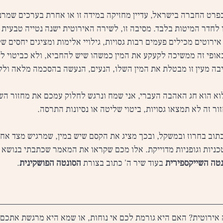
פרט החברה בישראל, עדיין מחזיקה במידה זו או אחרת בערכים שמרנ
 לחדר המיטות בלבד. מסיבה זו, לשירה האירוטית ישנה נטייה טבעית 
ירוטים מכילים פעמים רבות גסויות, גילויי אלימות ומציגים יחסים ש
ופי זה ממשיכה לקעקע את המין כמשהו שיש להחביא, ולא כביטוי ליח
תיבה מעין זו מבטלת את המין השלו, הנעים, הנעשה בהסכמה מלאה ולל
לוא הוא חג האהבה העברי, אני שמח ונרגש לחלוק עמכם את מחזור השי
ור זה לא תמצאו גסויות, ביטוי שליטה או נסיונות התרסה.
כתוב בחרוז ובמשקל, ובכך מציג את הקסם שיש במין, שמרגיש מצד אחד
 טכניות וגופניות מדוייקת. אלו מכם שקראו את המאמר שכתבתי בנושא 
טה השייקספירית
 בעוד שיר ה' כתוב בצורת 
הסונטה הפושקינית
.
אירוטית? האם היא גורמת לכם אי נוחות, או שמא היא מרגשת אתכם