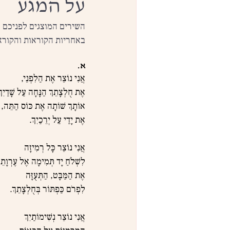
על המגע
השירים המוצגים לפניכם ע
באחריות הקוראות והקורא
א.
אֲנִי נוֹצֵר אֶת הַלִפְנֵי,
אֶת חֻלְצָתֵךְ הַנָּחָה עַל שָׁדַיִךְ
אוֹתָךְ שׁוֹתָה אֶת כּוֹס הַתֵּה,
אֶת יָדַי עַל יְרֵכַיִךְ.
אֲנִי נוֹצֵר כָּל רְמִיזָה
לִשְׁלֹחַ יָד תְּמִימָה אֶל עֶרְוָתֵך
אֶת הַמַּבָּט, הַתְּעֻזָּה
לִפְרֹם כַּפְתּוֹר בְּחֻלְצָתֵךְ.
אֲנִי נוֹצֵר נְשִׁימוֹתַיִךְ