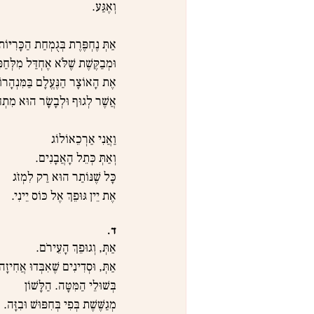
וְאֶגַּע.
אַתְּ נֶחְפֶּרֶת בְּגֻמְחַת הַכָּרִיּוֹת
וּמְבַקֶּשֶׁת שֶׁלֹּא אֶחְדַּל מִלְּחַפּ
אֶת הָאוֹצָר הַנֶּעֱלָם בַּמִּנְהָרו
אֲשֶׁר לְגוּף וּלְבָשָׂר הוּא מִתְחַ
וַאֲנִי אַרְכֵאוֹלוֹג
וְאַתְּ כְּתֵל הָאֲבָנִים.
כָּל שֶׁנּוֹתַר הוּא רַק לִמְזֹג
אֶת יֵין גּוּפֵךְ אֶל כּוֹס יֵינִי.
ד.
אַתְּ, וְגוּפֵךְ הָעֵירֹם.
אַתְּ, וּסְדִינִים שֶׁאִבְּדוּ אֲחִיזָה
בְּשׁוּלֵי הַמִּטָּה. הַלָּשׁוֹן
מְגַשֶּׁשֶׁת בְּפִי בְּחִפּוּשׁ וּבִזָּה.