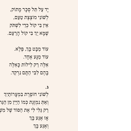
יָד עַל תֵּל סֻכָּר מָתוֹק,
לְשׁוֹנִי מוֹצֶצֶת טַעַם,
אֵין בִּי קוֹל כְּדֵי לִשְׁתֹּק
שֶׁמָּא יַךְ בִּי קוֹל הָרַעַם.
עוֹד מַבָּט בָּךְ, פֶּלֶא.
עוֹד מַגָּע אֶחָד.
אֵלֶּה רַק לֵילוֹת כָּאֵלֶּה
בָּהֶם לִבִּי הַתָּם נִרְקַד.
ג.
לְשׁוֹנִי חוֹפֶרֶת בִּמְעָרוֹתַיִךְ
וְאַתְּ נִמְזֶגֶת כְּמוֹ הַיַּיִן מִן הַגַּ
רַק גַּלִּי לִי אֶת הַסּוֹד שֶׁל מִשְׁ
אָז אֶגַּע בָּךְ
וְאֶגַּע בָּךְ