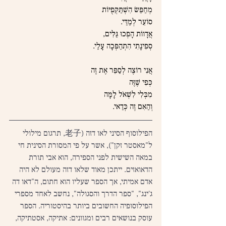
מְחַפֵּשׂ הִשְׁתַּקְּפֻיּוֹת
סוֹעֵר לְמַדַּי.
אֲדָווֹת הָפְכוּ גַּלִּים,
סְפִינָתִי הִתְהַפְּכָה עָלַי.
אֲנִי רוֹצֶה לְסַפֵּר אֶת זֶה
כְּפִי שֶׁזֶּה
מִבְּלִי לִשְׁאֹל לָמָּה
וְהַאִם זֶה כְּדַאי.
הפילוסוף הסיני לאו דזה (老子, תרגום מילולי 
ל"מאסטר זקן"), אשר על פי המסורת הסינית חי 
במאה השישית לפני הספירה, הוא אבי תורת 
הדאואזים. ייתכן מאוד שלאו דזה מעולם לא היה 
אדם אמיתי, אך הספר שעליו הוא חתום, ה"דאו דה 
ג'ינג", "ספר הדרך והסגולה", נחשב לאחד מספרי 
הפילוסופיה החשובים ביותר בהיסטוריה. הספר 
עוסק בנושאים רבים ומגוונים: אתיקה, אסטתיקה, 