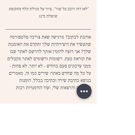
"לאו דזה רוכב על שור", ציור על מגילת קלף מתקופת 
שושלת מינג
אוהבת לכתוב? מרגישה שאת צריכה פלטפורמה 
שתעשיר את היצירתיות שלך ותקדם את האומנות 
שלך? אני רוצה להזמין אותך להרשם לאתר שבו 
את קוראת כעת. רשומות ורשומים לאתר מקבלים 
ממני עדכונים פעם בחודש - לא יותר, לא פחות - 
על כל מה שחדש באתר: שירים כמו זה, מאמרים 
בנושא כתיבת שירה וכתיבה בכלל, הזמנות 
לסדנאות והרצאות שלי, ועוד הזדמנויות רבות 
אחרות.
נשמע מעניין? הרשמי עכשיו על ידי לחיצה על 
כפתור ההרשמה בראשית הדף מצד שמאל.
לאו דזה
פילוסופיה סינית
אפיסטמולוגיה
דאואיזם
דאו דה ג'ינג
שירים