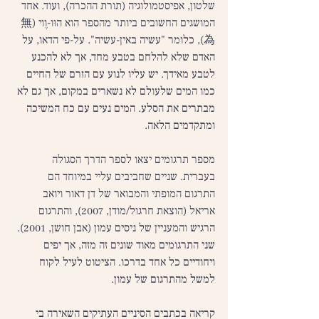
שלטון, אפיסטמולוגיה (תורת ההכרה), ועוד. אחד 
המושגים החשובים ביותר מהספר הוא הוּו-וֶוי (無
為), כלומר "עשיה באין-עשיה". על-פי הדאו, על 
האדם שלא להלחם בטבע מחד, אך לא להכנע 
לטבע מאידך. יש עליו לנוע עם הזרם של החיים 
כמו המים שלעולם לא נשארים במקום, אך גם לא 
מבתרים את הסלע. המים נעים עם כח המשיכה 
ומתקדמים הלאה.
מספר תרגומים יצאו לספר הדרך הסגולה 
בעברית. שניים שחביבים עליי במיוחד הם 
התרגום המופתי והמבואר של דן דאור ויואב 
אריאל (הוצאת חרגול/מודן, 2007), והתרגום 
הרגיש והמעניין של ניסים עמון (אבן חושן, 2001). 
שני התרגומים מאוד שונים זה מזה, אך יפים 
ויחודיים כל אחד בדרכו. הציטוט לעיל לקוח 
למשל מהתרגום של עמון.
קריאה בכתבים הסיניים העתיקים השאירה בי 