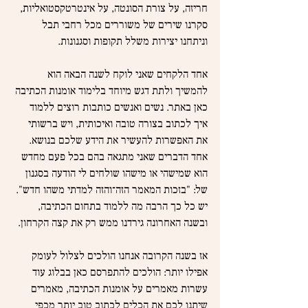
חריזה, על צורת הסונטה, על אינטרטקסטואליות, 
סקרנו שירים של משוררים מכל רחבי תבל 
וניתחנו יצירות משלל תקופות וסגנונות.
אחד הלקחים שאני לוקח לשנה הבאה הוא 
להמשיך ולתת דגש מיוחד בלימוד אומנות הכתיבה 
כאן באתר. נשים ואנשים כותבות רוצים ללמוד 
איך לכתוב בצורה טובה ואיכותית, ויש ברשותי 
את האפשרות להעשיר את הידע שלכם בנושא. 
אחד הדברים שאני מתגאה בהם בכל פעם מחדש 
הוא שמישהי או מישהו שולחים לי הודעה בסגנון 
של: "בזכות המאמר הזה־והזה למדתי משהו חדש". 
יש כל כך הרבה מה ללמוד בתחום הכתיבה, 
ובשנה האחרונה גירדנו ממש רק את קצה הקרחון.
אז בשנה הקרובה אנחנו הולכים לצלול לעומק 
אפילו יותר: הולכים להתפרסם כאן בבלוג עוד 
עשרות מאמרים על אומנות הכתיבה, מאמרים 
שיתנו לכם את הכלים לכתוב טוב יותר מכפי 