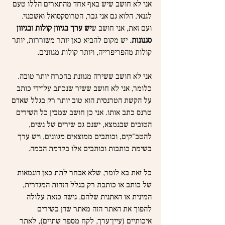
אני לא חושב שיש באף אחד מהתארים הללו טעם 
לגנאי. הלוא גם אני גבר, הטרוסקסואל ואשכנזי. 
ועם זאת, אני חושב ש
יש ערך בגיוון קולות ובגיוון 
סגנונות
. יש מקום להביא כאן יותר משוררות, יותר 
קולות מהפריפרייה, ויותר קולות מגוונים.
אני לא חושב ששירה מגוונת בהכרח יותר טובה. 
כלומר, אני לא חושב ששיר שנכתב על־ידי כותב 
על הקשת הטרנסית הוא טוב יותר רק בגלל שאדם 
טרנס כתב אותו. אני כן חושב שמבין כל השירים 
הטובים שבנמצא, ישנם גם שירים של נשים, 
להטב"קים, וכותבים ממוצאים מגוונים, ויש ערך 
בשימת כותבות וכותבים אלו בקדמת הבמה.
כל זאת בא לומר, שלא אבחר לתת כאן דוגמאות 
של כותב או כותבת רק בגלל הזהות המגדרית, 
המינית או האתנית שלהם. גישה כזאת עלולה 
להפוך את האתר הזה מאתר שדן בשירים 
איכותיים (עיין־ערך, לקח מספר שתיים), לאתר 