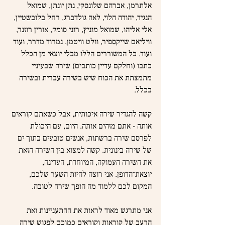
אלתרמן, אברהם שלונסקי, נתן יונתן, שמואל 
הנגיד, יהודה הלוי, לאה גולדברג, רחל בלובשטיין, 
אלי אליהו, שמואל מוניץ, רוני סומק, אורין רוזנר, 
וויליאם שייקספיר, וולט וויטמן, נמרוד מדרר, ועוד 
ועוד. כל המשוררים הללו מבלי יוצאי מן הכלל 
כתבו (וחלקם עדיין כותבים) שירה שבעיניי 
מתמצתת את הכוח שיש בשירה עברית ובשירה 
בכלל.
קשה להגדיר שירה איכותית, אבל כשאתם קוראים 
אותה - אתם מזהים אותה. היום, עם היכולת 
לפרסם שירה ברשתות, אנשים טובעים בתוך ים 
של שירה בינונית. קשה למצוא בין השירה הזאת 
את השירה העמוקה, המיוחדת, העדינה, 
יוצאת־הדופן. אני רוצה להיות השער שלכם, 
המקום לכם ללמוד מה הופך שירה לטובה.
אני מתרגש מאוד לראות את ההתעניינות ואת 
הרעב של קוראות וקוראים כמוכם לפגוש שירה 