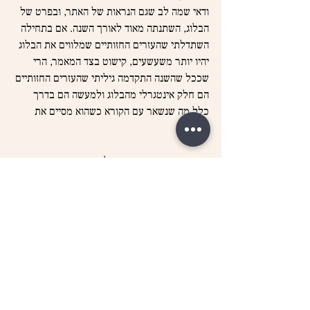
ודאי שמה לב שגם הנראות של האתר, ובפרט של 
הבלוג, השתנתה מאוד לאורך השנה. אם בתחילה 
השתדלתי שהעזרים החזותיים שמלווים את הבלוג 
יהיו יותר משעשעים, קישוט בצד המאמר, הרי 
שככל שהשנה התקדמה גיליתי שהעזרים החזותיים 
הם חלק אינטגרלי מהבלוג ולמעשה הם בדרך 
כלל מה שנשאר עם הקורא כשהוא מסיים את 
הקריאה.
בזכות אשתי היצירתית, שליוותה אותי וממשיכה 
ללוות אותי בפועלי על האתר הזה, למדתי השנה 
להשתמש בתוכנה Canva, תוכנת עיצוב 
שמותאמת לאנשים שאינם מעצבים מקצועיים. 
בזכות הליווי של אשתי, ובזכות התוכנה הנפלאה 
הזו, הצלחתי לאורך השנה ליצור אמצעים חזותיים 
שהפכו את התוכן באתר למובן יותר ונגיש יותר 
לכולם.