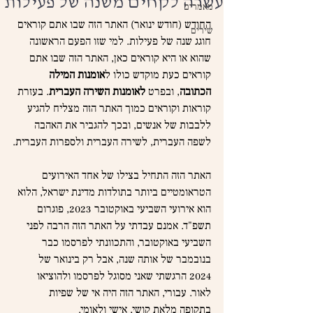
עשרה לקחים משנה של פעילות
מאמרים
החודש (חודש ינואר) האתר הזה שבו אתם קוראים 
שירים
חוגג שנה של פעילות. למי שזו הפעם הראשונה 
שהוא או היא קוראים כאן, האתר הזה שבו אתם 
קוראים כעת מוקדש כולו ל
אומנות המילה 
הכתובה
, ובפרט 
לאומנות השירה העברית
. בעזרת 
קוראות וקוראים כמוך האתר הזה מצליח להגיע 
ללבבות של אנשים, ובכך להגביר את האהבה 
לשפה העברית, לשירה העברית ולספרות העברית.
האתר הזה התחיל בצילו של אחד האירועים 
הטראומטיים ביותר בתולדות מדינת ישראל, הלוא 
הוא אירועי השביעי באוקטובר 2023, פוגרום 
תשפ"ד. אמנם עבדתי על האתר הזה הרבה לפני 
השביעי באוקטובר, והתכוונתי לפרסמו כבר 
בנובמבר של אותה שנה, אבל רק בינואר של 
2024 הרגשתי שאני מסוגל לפרסמו ולהוציאו 
לאור. עבורי, האתר הזה היה אי של שפיות 
בתקופה מלאת קושי, אישי ולאומי.