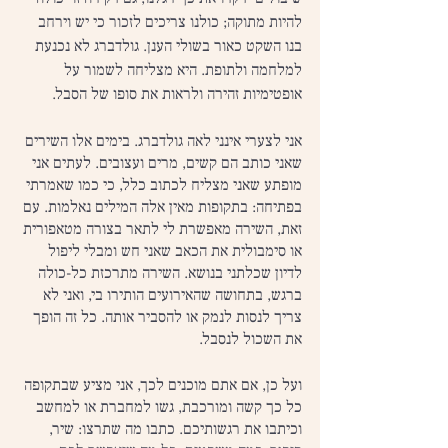
להיות מתוקה; כולנו צריכים לזכור כי יש וירחב 
בנו השקט כאור בשולי הענן. גולדברג לא נכנעת 
למלחמה ולתופת. היא מצליחה לשמור על 
אופטימיות זהירה ולראות את סופו של הסבל.
אני לצערי אינני לאה גולדברג. בימים אלו השירים 
שאני כותב הם קשים, מרים ועצובים. לעתים אני 
מופתע שאני מצליח לכתוב כלל, כי כמו שאמרתי 
בפתיחה: בתקופות מאין אלה המילים נאלמות. עם 
זאת, השירה מאפשרת לי לתאר בצורה מטאפורית 
או סימבולית את הכאב שאני חש ומבלי ליפול 
לדיון שכלתני בנושא. השירה מתרכזת כל-כולה 
ברגש, בתחושה שהאירועים הותירו בי, ואני לא 
צריך לנסות לנמק או להסביר אותה. כל זה הופך 
את השכול לנסבל.
ועל כן, אם אתם מוכנים לכך, אני מציע שבתקופה 
כל כך קשה ומורכבת, גשו למחברת או למחשב 
וכיתבו את רגשותיכם. כתבו מה שתרצו: שיר, 