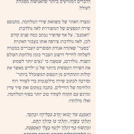
הדברים המזוויעים ביותר שהאנושות מסוגלת 
לעולל.
ומצדה האחר של משוואת שירי המלחמה, מתנוסס 
שירה המפעים של המשוררת לאה גולדברג 
"האמנם". על אף שהשיר נכתב כמה שנים קודם 
לכן, לאה גולדברג צירפה אותו בעבור האיגרת 
"בסער" שאיגדה אגודת הסופרים העבריים במטרה 
לשלחה לחיילי הישוב העברי בזמן מלחמת העולם 
השניה. גולדרבג, שטענה כי "נעים יותר לשמוע 
את השירה הטפשית ביותר של גן ילדים מאשר את 
קולות התותחים מן הטפוס המשוכלל ביותר" 
וסירבה לכתוב שירה מילטנטית כדי לעודד רוח 
הלחימה של החיילים, כתבה במקום זאת שיר עדין 
ומרגש עם תקווה לעתיד טוב יותר בסוף המלחמה, 
ואלו מילותיו:
הַאֻמְנָם עוֹד יָבוֹאוּ יָמִים בִּסְלִיחָה וּבְחֶסֶד,
וְתֵלְכִי בַּשָּׂדֶה, וְתֵלְכִי בּוֹ כַּהֵלֶךְ הַתָּם,
וּמַחֲשׂוֹף כַּף־רַגְלֵךְ ילִָּטֵף בַּעֲלֵי הָאַסְפֶּסֶת,