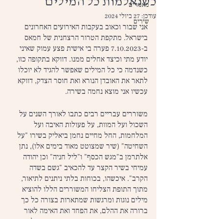
כשנאלמות כל המילים
מאמרים
עודכן:
27 ביולי 2024
שירים
אני שבור וכאוב בעקבות האירועים האחרונים 
בישראל. מתקפת הטרור הרצחנית של חמאס 
ב-7.10.2023 פערה בי אישית פצע עמוק שאיני 
יודע מתי וכיצד אחלים ממנו. דווקא בתקופה כזו, 
כשנדמה כי כל המילים שאפשר להגיד לא יוכלו 
לתאר את האובדן הנורא ואת חוסר הצדק, דווקא 
עכשיו אני מוצא נחמה בשירה.
משוררים עבריים רבים כתבו לאורך השנים על 
השכול ועל המוות, על פעולות האיבה ועל 
המלחמות, החל מחיים נחמן ביאליק בשירו "על 
השחיטה" (שיר שמצוטט מאוד בימים אלו), נתן 
אלתרמן ב"מגש הכסף" ו"ליל חניה" וכן יהודה 
עמיחי בשיר הקצר עד להכאיב "גשם בשדה 
הקרב". איכשהו, בכוחות בלתי ניתנים לתיאור, 
מתוך התופת הצליחו המשוררים הללו להוציא 
מילים נוגות ומרגשות שמתארות בצורה כל כך 
ברורה את ההלם, את הפחד ואת האימה לאור 