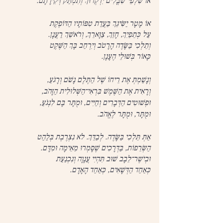
אוֹ שִׁלְפֵי־שִׁבֳּלִים יִדְקְרוּךְ וְתִמְתַּק דְּקִירָתָם.
אוֹ מָטָר יַשִּׂיגֵךְ בַּעֲדַת טִפּוֹתָיו הַדּוֹפֶקֶת
עַל כְּתֵפַיִךְ, חָזֵךְ, צַוָּארֵךְ, וְרֹאשֵׁךְ רַעֲנָן.
וְתֵלְכִי בַּשָּׂדֶה הָרָטֹב וְיִרְחַב בָּךְ הַשֶּׁקֶט
כָּאוֹר בְּשׁוּלֵי הֶעָנָן.
וְנָשַׁמְתְּ אֶת רֵיחוֹ שֶׁל הַתֶּלֶם נָשֹׁם וְרָגֹעַ,
וְרָאִית אֶת הַשֶּׁמֶשׁ בִּרְאִי־הַשְּׁלוּלִית הַזָּהֹב,
וּפְשׁוּטִים הַדְּבָרִים וְחַיִּים, וּמֻתָּר בָּם לִנְגֹעַּ,
וּמֻתָּר, וּמֻתָּר לֶאֱהֹב.
אַתְּ תֵּלְכִי בַּשָּׂדֶה. לְבַדֵּךְ. לֹא נִצְרֶבֶת בְּלַהַט
הַשְּׂרֵפוֹת, בַּדְּרָכִים שֶׁסָּמְרוּ מֵאֵימָה וּמִדָּם.
וּבְיֹשֶר־לֵבָב שׁוּב תִּהְיִי עֲנָוָה וְנִכְנַעַת
כְּאַחַד הַדְּשָׁאִים, כְּאַחַד הָאָדָם.