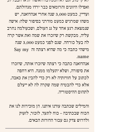
לא קיימת, וגם לא הממלכה האשורית או הבבלית, 
ואפילו היוונים והרומאים כבר ירדו מגדולתם. 
ועדיין, כמעט 3,000 שנה אחרי אנהדואנה, יש 
משהו שמרגיש כמעט מודרני בסיפור שלה: אישה 
שנמצאת רגע אחד על גג העולם, ושכעולמה נחרב 
עליה, מבקשת רק שיזכרו את שמה ואת אשר קרה 
לה בעל כורחה. שגם לפני כמעט 3,000 שנה 
מישהי כתבה כי מה שהיא רצתה זה Say my 
name. 
אנהדואנה כתבה כי רצתה שיזכרו אותה, שיזכרו 
את סיפורה, ושלא יתעלמו ממנה. היא דחפה 
לכתוב על חוויותיה לא רק כדי להבין את כאבה, 
אלא כדי להבטיח שמה שקרה לה לא ייעלם 
לתהום ההיסטוריה.
והמילים שכתבה עודנו איתנו. הן מזכירות לנו את 
הכוח שבכתיבה – כוח לתעד, לזכור, לזעוק 
ולדרוש צדק גם עבור הדורות הבאים.