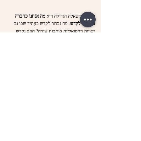
לבסוף, השאלה הגדולה היא 
מה אנחנו כחברה 
בוחרים לקדש
. מה נבחר לקדש בעתיד שבו גם 
ישויות וירטואליות כותבות שירה? האם נקדש 
שירים קלים ונעימים לאוזן? אולי נבחר לקדש 
שירים פשוטים עם מסר ברור? אולי נעדיף את 
השירים המורכבים ובעלי מספר המילים הגדול 
ביותר?
אם עד היום בחרנו לקדש שירים על מקוריותם, 
יצירתיותם, על האמת הפנימית שהם מגלים על 
הכותב או הכותבת, הרי שעכשיו כשאותו כותב 
יכול להיות גם בינה מלאכותית עלינו לשים לב מה 
תופס אותנו בשיר. אם אנחנו כחברה נחליט 
שאנחנו מקדשים את בני האדם על פני המכונה, 
הרי שהשירה במתכונתה הנוכחית לא תעלם ואף 
לא תפגע, כי אנשים תמיד ירצו להביע את עצמם 
רגשית ולהקשר רגשית לאנשים אחרים. אם אנחנו 