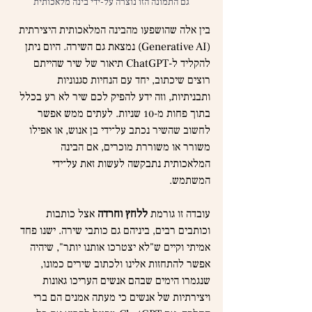
גם התמונה הזו נוצרה על-ידי בינה מלאכותית
בין אלה שהושפעו מהבינה המלאכותית היצירתית 
(Generative AI) נמצאת גם השירה. היום ניתן 
להקליד ל-ChatGPT תיאור של שיר שהייתם 
רוצים שיכתוב, יחד עם הנחיות סגנוניות 
ותבניתיות, וזה ידע להפיק לכם שיר לא רע בכלל 
בתוך פחות מ-10 שניות. לעתים ממש אפשר 
לחשוב שהשיר נכתב על־ידי בן אנוש, או אפילו 
משורר או משוררת מוכרים, אם הבינה 
המלאכותית נתבקשה לעשות זאת על־ידי 
המשתמש.
עובדה זו גורמת 
ללחץ וחרדה
 אצל כותבות 
וכותבים רבים, ביניהם גם כותבי שירה. ישנו פחד 
אמיתי וקיים ש"לא יצטרכו אותנו יותר", שיהיה 
אפשר להתחזות אלינו ולכתוב שירים כמונו, 
שנגמרו הימים שבהם אנשים העריכו גאונות 
ויצירתיות של אנשים כי מעתה אמנים הם ברי 