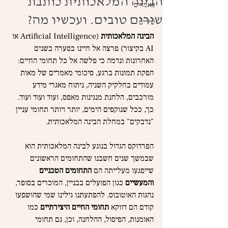
הבינה המלאכותית כותבת
מאמרים
שירים טובים. ועכשיו מה?
שירים
הבינה המלאכותית
 (Artificial Intelligence או 
AI בקיצור) פרצה אל חיינו בסערה בשנים 
האחרונות ונדמה כי פלשה אל כל תחומי החיים: 
הפקת תמונות ברגע, סיכומי מאמרים של מאות 
עמודים בחלקיק השניה, ניתוח מאגרי מידע 
מורכבים, הלחנת מנגינות מאפס, ועוד ועוד ועוד. 
כך, ככל שנוקפים הימים, יותר ויותר תחומי עניין 
"נדבקים" במחלת הבינה המלאכותית.
הפרדוקס הגדול בנוגע לבינה המלאכותית הוא 
שבמשך שנים חשבנו שהתחומים הראשונים 
שייפגעו מעלייתה הם 
התחומים הטכניים 
והמעשיים
 כגון הפועלים בבניין, המוכרים בסופר, 
נהגות האוטובוס. להפתעתנו גילינו שמי שהושפעו 
קודם הם דווקא 
תחומי החיים היצירתיים
 כמו 
האומנות, הפיסול, ההלחנה, וכן, גם תחומי 