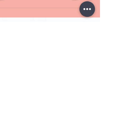
"חולה 306312" מאת שגיא שדור. מתוך "עולם חדש משוגע"
הוצאת קתרזיס, 2022. עורכת: נעה שבתאי