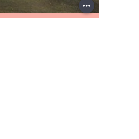
24 באוק׳ 2024
זמן קריאה 12 דקות
מאמרים
הבסיס לכול: אזכורי התנ"ך בשירה
העברית
התנ"ך הוא הטקסט המכונן בתרבות העברית. איך משוררות
ומשוררים משתמשים בטקסט זה כדי להעשיר את העולם הפוא
של שירתם? קראו כאן כדי לגלות!